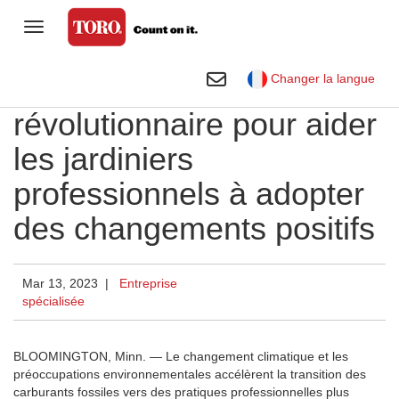
Basculer sur Navigation
Gamme grand public
Basculer sur Rechercher
Une technologie
Changer la langue
Golf
révolutionnaire pour aider
Entreprise spécialisée
les jardiniers
Terrains de sports et espaces
professionnels à adopter
verts
des changements positifs
Location
Entreprise
Mar 13, 2023 |
Entreprise
spécialisée
Bibliothèque visuelle Toro
BLOOMINGTON, Minn. —
Le changement climatique et les
préoccupations environnementales accélèrent la transition des
carburants fossiles vers des pratiques professionnelles plus