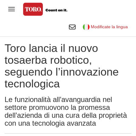
Commutazione navigazione
Clienti residenziali
Commutazione ricerca
Modificate la lingua
Golf
Toro lancia il nuovo
Professionisti del verde
tosaerba robotico,
Campi sportivi e grandi aree verdi
seguendo l’innovazione
Agricoltura
tecnologica
Azienda
Le funzionalità all’avanguardia nel
Libreria visiva Toro
settore promuovono la promessa
dell’azienda di una cura della proprietà
con una tecnologia avanzata