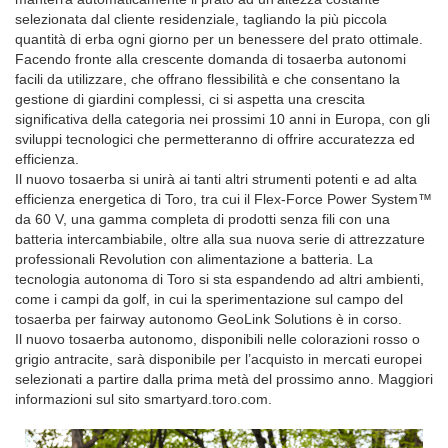
selezionata dal cliente residenziale, tagliando la più piccola
quantità di erba ogni giorno per un benessere del prato ottimale.
Facendo fronte alla crescente domanda di tosaerba autonomi
facili da utilizzare, che offrano flessibilità e che consentano la
gestione di giardini complessi, ci si aspetta una crescita
significativa della categoria nei prossimi 10 anni in Europa, con gli
sviluppi tecnologici che permetteranno di offrire accuratezza ed
efficienza.
Il nuovo tosaerba si unirà ai tanti altri strumenti potenti e ad alta
efficienza energetica di Toro, tra cui il Flex-Force Power System™
da 60 V, una gamma completa di prodotti senza fili con una
batteria intercambiabile, oltre alla sua nuova serie di attrezzature
professionali Revolution con alimentazione a batteria. La
tecnologia autonoma di Toro si sta espandendo ad altri ambienti,
come i campi da golf, in cui la sperimentazione sul campo del
tosaerba per fairway autonomo GeoLink Solutions è in corso.
Il nuovo tosaerba autonomo, disponibili nelle colorazioni rosso o
grigio antracite, sarà disponibile per l’acquisto in mercati europei
selezionati a partire dalla prima metà del prossimo anno. Maggiori
informazioni sul sito smartyard.toro.com.