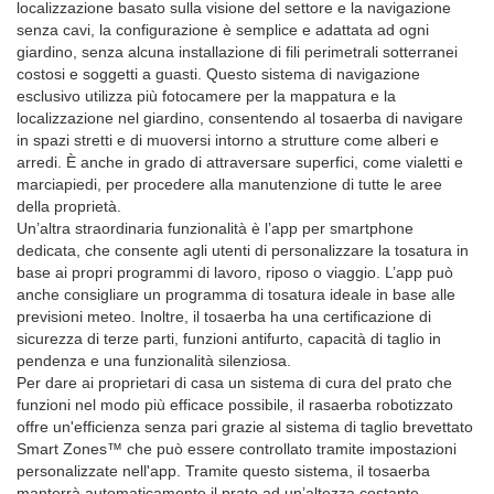
localizzazione basato sulla visione del settore e la navigazione
senza cavi, la configurazione è semplice e adattata ad ogni
giardino, senza alcuna installazione di fili perimetrali sotterranei
costosi e soggetti a guasti. Questo sistema di navigazione
esclusivo utilizza più fotocamere per la mappatura e la
localizzazione nel giardino, consentendo al tosaerba di navigare
in spazi stretti e di muoversi intorno a strutture come alberi e
arredi. È anche in grado di attraversare superfici, come vialetti e
marciapiedi, per procedere alla manutenzione di tutte le aree
della proprietà.
Un’altra straordinaria funzionalità è l’app per smartphone
dedicata, che consente agli utenti di personalizzare la tosatura in
base ai propri programmi di lavoro, riposo o viaggio. L’app può
anche consigliare un programma di tosatura ideale in base alle
previsioni meteo. Inoltre, il tosaerba ha una certificazione di
sicurezza di terze parti, funzioni antifurto, capacità di taglio in
pendenza e una funzionalità silenziosa.
Per dare ai proprietari di casa un sistema di cura del prato che
funzioni nel modo più efficace possibile, il rasaerba robotizzato
offre un'efficienza senza pari grazie al sistema di taglio brevettato
Smart Zones™ che può essere controllato tramite impostazioni
personalizzate nell'app. Tramite questo sistema, il tosaerba
manterrà automaticamente il prato ad un’altezza costante