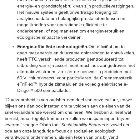
energie- en grondstofgebruik van zijn productievestigingen.
Het nieuwe systeem geeft onvertraagd toegang tot
analytische data om belangrijke prestatietendensen en
mogelijkheden voor operationele efficiëntie te
onderkennen, of nog manieren om energieverbruik en
ecologische impact te verkleinen.
Energie-efficiënte technologieën.
Om efficiënt om te
gaan met energie en duurzame oplossingen te ontwikkelen,
heeft TTC verschillende producten geïntroduceerd tot
uitbreiding van zijn assortiment machines aangedreven met
alternatieve stroom. Zo is er de nieuwe lijn producten met
60 V lithiumionaccu voor particulieren, de Greensmaster®
eTriFlex™ hybride zitmaair, en de volledig elektrische e-
Dingo™ 500 compactlader.
“Duurzaamheid is van oudsher een deel van onze cultuur, en we
blijven ons dan ook inzetten om te voldoen aan de eisen van de
snel veranderende wereld om ons heen. We hebben al heel wat
bereikt, maar tegelijk kunnen en zullen we inspanningen blijven
leveren,” voegde Olson toe.“
Sustainability Endures
is zowel een
ode aan onze langdurige focus op sociaal en ecologisch
verantwoord ondernemen, als een teken van ons blijvend