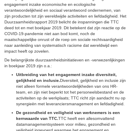
engagement inzake economische en ecologische
verantwoordelijkheid en sociaal verantwoord ondernemen, van
zijn producten tot zijn wereldwijde activiteiten en liefdadigheid. Het
Duurzaamheidsrapport 2019 belicht de inspanningen die TTC
deed tot en met boekjaar 2019. Dit betekent dat zijn reactie op de
COVID-19-pandemie niet aan bod komt, noch de
maatschappelijke onrust of de roep om sociale rechtvaardigheid
naar aanleiding van systematisch racisme dat wereldwijd een
impact heeft op zovelen.
De belangrijkste duurzaamheidsinitiatieven en -verwezenlijkingen
in boekjaar 2019 zijn o.a.:
Uitbreiding van het engagement inzake diversiteit,
gelijkheid en inclusie.
Diversiteit, gelijkheid en inclusie zijn
niet alleen formele verantwoordelijkheden van ons HR-
team, en zijn niet beperkt tot het personeelsbestand en de
activiteiten op de werkplaats; TTC richt zijn aandacht nu op
synergieën met leveranciersmanagement en liefdadigheid.
De gezondheid en veiligheid van werknemers is een
kernwaarde van TTC.
TTC heeft een allesomvattend
datamanagementsysteem voor milieu, gezondheid en
veiligheid ingevoerd waarmee het engagement en