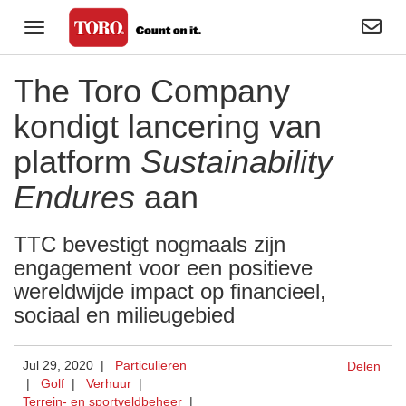
Zoekact
Navigatie in-/uitklappen
Particulieren
The Toro Company
Golf
kondigt lancering van
Professionele groenbeheerder
platform
Sustainability
Terrein- en sportveldbeheer
Endures
aan
Verhuur
TTC bevestigt nogmaals zijn
Bedrijf
engagement voor een positieve
wereldwijde impact op financieel,
Toro visuele bibliotheek
sociaal en milieugebied
Jul 29, 2020 |
Particulieren
Delen
|
Golf
|
Verhuur
|
Terrein- en sportveldbeheer
|