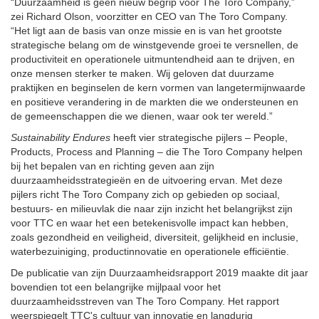
“Duurzaamheid is geen nieuw begrip voor The Toro Company,”
zei Richard Olson, voorzitter en CEO van The Toro Company.
“Het ligt aan de basis van onze missie en is van het grootste
strategische belang om de winstgevende groei te versnellen, de
productiviteit en operationele uitmuntendheid aan te drijven, en
onze mensen sterker te maken. Wij geloven dat duurzame
praktijken en beginselen de kern vormen van langetermijnwaarde
en positieve verandering in de markten die we ondersteunen en
de gemeenschappen die we dienen, waar ook ter wereld.”
Sustainability Endures
heeft vier strategische pijlers – People,
Products, Process and Planning – die The Toro Company helpen
bij het bepalen van en richting geven aan zijn
duurzaamheidsstrategieën en de uitvoering ervan. Met deze
pijlers richt The Toro Company zich op gebieden op sociaal,
bestuurs- en milieuvlak die naar zijn inzicht het belangrijkst zijn
voor TTC en waar het een betekenisvolle impact kan hebben,
zoals gezondheid en veiligheid, diversiteit, gelijkheid en inclusie,
waterbezuiniging, productinnovatie en operationele efficiëntie.
De publicatie van zijn Duurzaamheidsrapport 2019 maakte dit jaar
bovendien tot een belangrijke mijlpaal voor het
duurzaamheidsstreven van The Toro Company. Het rapport
weerspiegelt TTC's cultuur van innovatie en langdurig