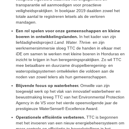
transparantie wil aanmoedigen voor proactieve
veiligheidspraktijken. In boekjaar 2019 daalden zowel het
totale aantal te registreren letsels als de verloren
mandagen.
Een rol spelen voor onze gemeenschappen en kleine
boeren in ontwikkelingslanden.
In het kader van zijn
liefdadigheidsproject
Land. Water. Thrive.
en zijn
werknemersimmersie sloeg TTC de handen in elkaar met
iDE om samen te werken met kleine boeren in Honduras en
inzicht te krijgen in hun beregeningspraktijken. Zo wil TTC
mee betaalbare en duurzame druppelberegening- en
wateropslagsystemen ontwikkelen die voldoen aan de
noden van zowel telers als hun gemeenschappen.
Blijvende focus op waterbeheer.
Omwille van zijn
toegewijd werk op het vlak van innovatief waterbeheer en
bewustmaking kreeg TTC van het Environmental Protection
Agency in de VS voor het vierde opeenvolgende jaar de
prestigieuze WaterSense® Excellence Award.
Operationele efficiëntie verbeteren.
TTC is begonnen
met het invoeren van een nieuw energiebeheersysteem om
meer controle en efficiëntie te bewerkstelligen in het