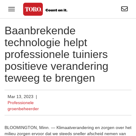
Zoekact
Navigatie in-/uitklappen
Particulieren
Baanbrekende
Golf
technologie helpt
Professionele groenbeheerder
professionele tuiniers
Terrein- en sportveldbeheer
positieve verandering
teweeg te brengen
Verhuur
Bedrijf
Mar 13, 2023 |
Toro visuele bibliotheek
Professionele
groenbeheerder
BLOOMINGTON, Minn. —
Klimaatverandering en zorgen over het
milieu zorgen ervoor dat we steeds sneller afscheid nemen van