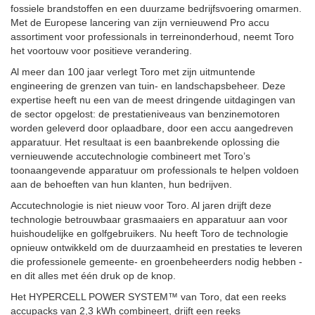
fossiele brandstoffen en een duurzame bedrijfsvoering omarmen.
Met de Europese lancering van zijn vernieuwend Pro accu
assortiment voor professionals in terreinonderhoud, neemt Toro
het voortouw voor positieve verandering.
Al meer dan 100 jaar verlegt Toro met zijn uitmuntende
engineering de grenzen van tuin- en landschapsbeheer. Deze
expertise heeft nu een van de meest dringende uitdagingen van
de sector opgelost: de prestatieniveaus van benzinemotoren
worden geleverd door oplaadbare, door een accu aangedreven
apparatuur. Het resultaat is een baanbrekende oplossing die
vernieuwende accutechnologie combineert met Toro’s
toonaangevende apparatuur om professionals te helpen voldoen
aan de behoeften van hun klanten, hun bedrijven.
Accutechnologie is niet nieuw voor Toro. Al jaren drijft deze
technologie betrouwbaar grasmaaiers en apparatuur aan voor
huishoudelijke en golfgebruikers. Nu heeft Toro de technologie
opnieuw ontwikkeld om de duurzaamheid en prestaties te leveren
die professionele gemeente- en groenbeheerders nodig hebben -
en dit alles met één druk op de knop.
Het HYPERCELL POWER SYSTEM™ van Toro, dat een reeks
accupacks van 2,3 kWh combineert, drijft een reeks