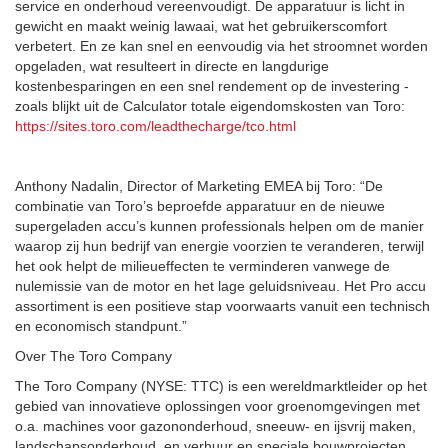
service en onderhoud vereenvoudigt. De apparatuur is licht in
gewicht en maakt weinig lawaai, wat het gebruikerscomfort
verbetert. En ze kan snel en eenvoudig via het stroomnet worden
opgeladen, wat resulteert in directe en langdurige
kostenbesparingen en een snel rendement op de investering -
zoals blijkt uit de Calculator totale eigendomskosten van Toro:
https://sites.toro.com/leadthecharge/tco.html
Anthony Nadalin, Director of Marketing EMEA bij Toro: “De
combinatie van Toro’s beproefde apparatuur en de nieuwe
supergeladen accu’s kunnen professionals helpen om de manier
waarop zij hun bedrijf van energie voorzien te veranderen, terwijl
het ook helpt de milieueffecten te verminderen vanwege de
nulemissie van de motor en het lage geluidsniveau. Het Pro accu
assortiment is een positieve stap voorwaarts vanuit een technisch
en economisch standpunt.”
Over The Toro Company
The Toro Company (NYSE: TTC) is een wereldmarktleider op het
gebied van innovatieve oplossingen voor groenomgevingen met
o.a. machines voor gazononderhoud, sneeuw- en ijsvrij maken,
landschapsonderhoud, en verhuur en speciale bouwprojecten,