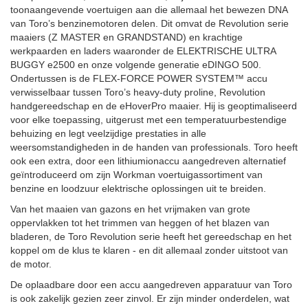
toonaangevende voertuigen aan die allemaal het bewezen DNA
van Toro’s benzinemotoren delen. Dit omvat de Revolution serie
maaiers (Z MASTER en GRANDSTAND) en krachtige
werkpaarden en laders waaronder de ELEKTRISCHE ULTRA
BUGGY e2500 en onze volgende generatie eDINGO 500.
Ondertussen is de FLEX-FORCE POWER SYSTEM™ accu
verwisselbaar tussen Toro’s heavy-duty proline, Revolution
handgereedschap en de eHoverPro maaier. Hij is geoptimaliseerd
voor elke toepassing, uitgerust met een temperatuurbestendige
behuizing en legt veelzijdige prestaties in alle
weersomstandigheden in de handen van professionals. Toro heeft
ook een extra, door een lithiumionaccu aangedreven alternatief
geïntroduceerd om zijn Workman voertuigassortiment van
benzine en loodzuur elektrische oplossingen uit te breiden.
Van het maaien van gazons en het vrijmaken van grote
oppervlakken tot het trimmen van heggen of het blazen van
bladeren, de Toro Revolution serie heeft het gereedschap en het
koppel om de klus te klaren - en dit allemaal zonder uitstoot van
de motor.
De oplaadbare door een accu aangedreven apparatuur van Toro
is ook zakelijk gezien zeer zinvol. Er zijn minder onderdelen, wat