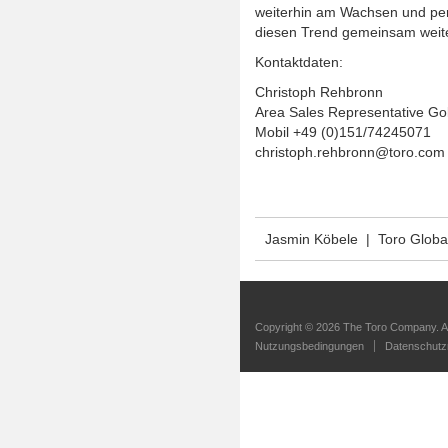
u.a.
weiterhin am Wachsen und per
durch
seine
diesen Trend gemeinsam weit
Ausbildung
zum
Kontaktdaten:
Land-
und
Baumaschinenmechatroniker
Christoph Rehbronn
bei
Area Sales Representative Go
der
BayWa
Mobil +49 (0)151/74245071
AG
sowie
christoph.rehbronn@toro.com
seiner
Tätigkeiten
im
Service
&
Vertrieb
bei
Jasmin Köbele | Toro Global
der
Firma
Tracto-
Technik
GmbH
&
Co.
Copyright ©
2026 The Toro Company. Al
KG
und
Nutzungsbedingungen
Datenschutzri
war
zuletzt
bei
der
Firma
Golftech
GmbH
angestellt.