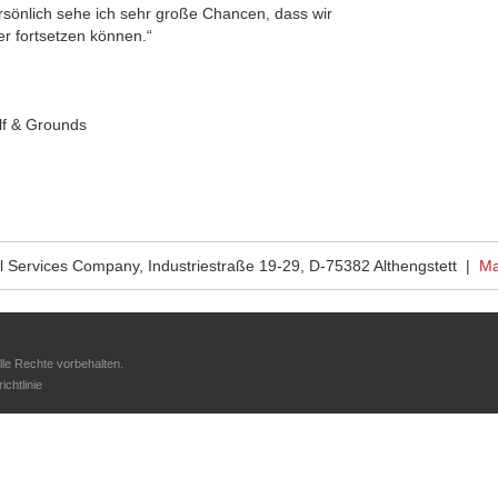
sönlich sehe ich sehr große Chancen, dass wir
er fortsetzen können.“
lf & Grounds
 Services Company, Industriestraße 19-29, D-75382 Althengstett |
Ma
le Rechte vorbehalten.
chtlinie