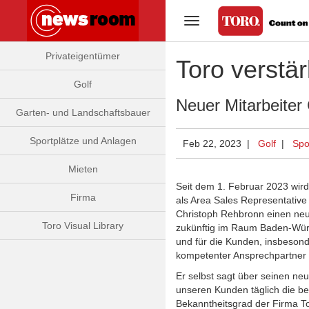
Navigation umschalten
Privateigentümer
Toro verstä
Golf
Neuer Mitarbeiter
Garten- und Landschaftsbauer
Sportplätze und Anlagen
Feb 22, 2023 |
Golf
|
Spo
Mieten
Seit dem 1. Februar 2023 wi
Firma
als Area Sales Representative 
Christoph Rehbronn einen neu
Toro Visual Library
zukünftig im Raum Baden-Würt
und für die Kunden, insbeson
kompetenter Ansprechpartner 
Herr
Rehbronn
Er selbst sagt über seinen neu
erlangte
sein
unseren Kunden täglich die be
Know-
Bekanntheitsgrad der Firma To
How