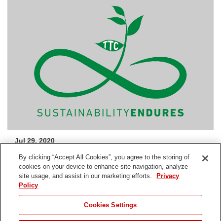
Jul 29, 2020
The Toro Company kündigt die Einführung der Plattform
By clicking “Accept All Cookies”, you agree to the storing of
Sustainability Endures
an
cookies on your device to enhance site navigation, analyze
site usage, and assist in our marketing efforts.
Privacy
Policy
Freigabe
Cookies Settings